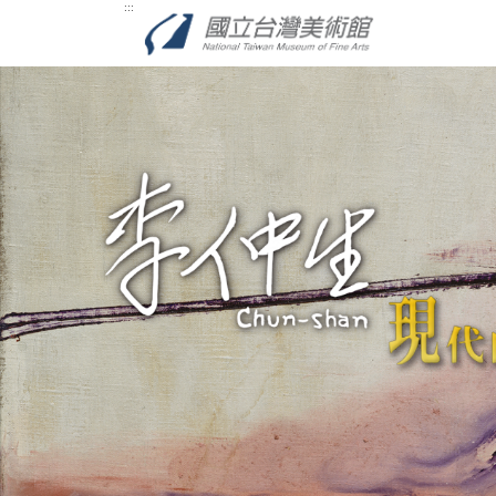
跳
:::
到
主
要
內
容
區
塊