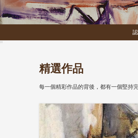
李
仲
生
:::
現
代
精選作品
曲
每一個精彩作品的背後，都有一個堅持